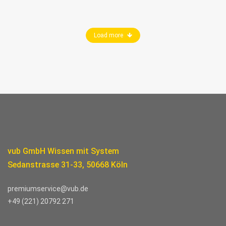
Load more
vub GmbH Wissen mit System
Sedanstrasse 31-33, 50668 Köln
premiumservice@vub.de
+49 (221) 20792 271